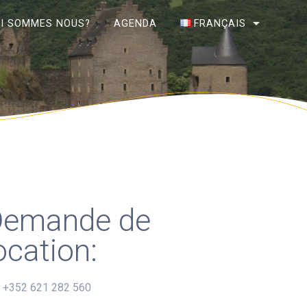
I SOMMES NOUS?
AGENDA
FRANÇAIS
Français
Deutsch
English
Nederlands
Demande de
ocation:
: +352 621 282 560