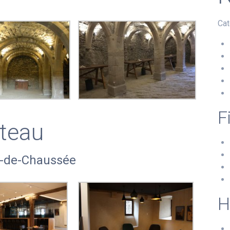
Cat
F
âteau
ez-de-Chaussée
H