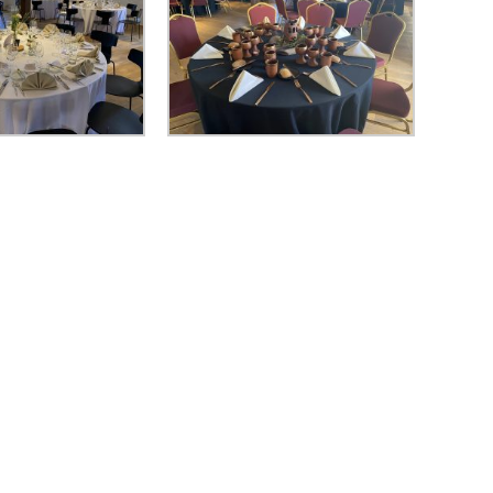
fo@castle-bourscheid.lu
+352 990570