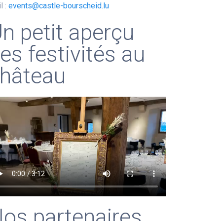
l :
events@castle-bourscheid.lu
n petit aperçu
es festivités au
hâteau
os partenaires