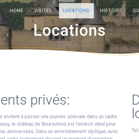
HOME
VISITER
LOCATIONS
HISTOIRE
QU
Locations
.
nts privés:
l
ous invitent à passer une journée spéciale dans un cadre
urg, le château de Bourscheid est l’endroit idéal pour
Tel
e, anniversaire, Dans un environnement idyllique, avec
fort, votre événement devient un moment d’exception …