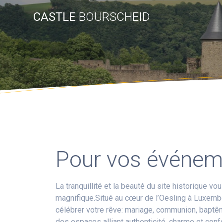
CASTLE
BOURSCHEID
Pour vos événeme
La tranquillité et la beauté du site historique v
magnifique.Situé au cœur de l’Oesling à Luxembo
célébrer votre rêve: mariage, communion, baptêm
des espaces alliant authenticité, charme et con