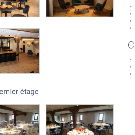
C
remier étage