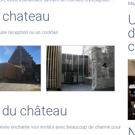
Mai
 chateau
U
d
une réception ou un cocktail.
c
 du château
mpérée enchante vos invités avec beaucoup de charme pour
N