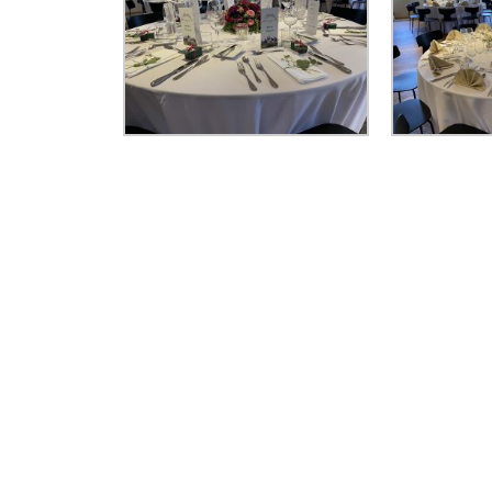
Schlasswee 1, Bourscheid
in