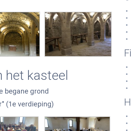
F
 het kasteel
 de begane grond
H
" (1e verdieping)