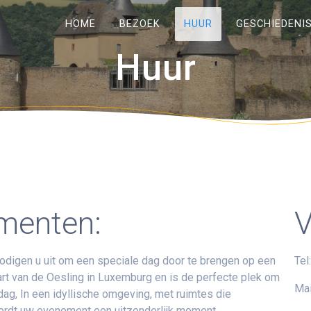
HOME
BEZOEK
HUUR
GESCHIEDENI
Huur
.
menten:
V
nodigen u uit om een speciale dag door te brengen op een
Tel
 hart van de Oesling in Luxemburg en is de perfecte plek om
Mai
ag, In een idyllische omgeving, met ruimtes die
wordt uw evenement een uitzonderlijk moment …