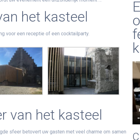
E
van het kasteel
o
f
g voor een receptie of een cocktailparty.
k
r van het kasteel
tigde sfeer betovert uw gasten met veel charme om samen
C