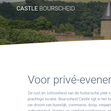
CASTLE
BOURSCHEID
Voor privé-evene
De rust en schoonheid van de historische plek 
prachtige locatie. Bourscheid Castle ligt in het
uw droom van huwelijk, communie, doop, verjaard
authenticiteit, charme en comfort combineren, 