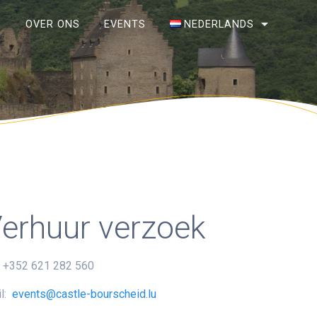
S
OVER ONS
EVENTS
NEDERLANDS
Français
Deutsch
English
Nederlands
erhuur verzoek
: +352 621 282 560
l:
events@castle-bourscheid.lu